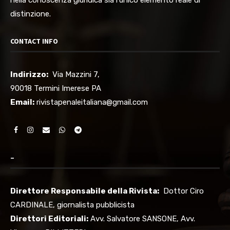
nella conoscenza giuridica sia l’unico elemento reale di
distinzione.
CONTACT INFO
Indirizzo:
Via Mazzini 7,
90018 Termini Imerese PA
Email:
rivistapenaleitaliana@gmail.com
–
Direttore Responsabile della Rivista:
Dottor Ciro
CARDINALE, giornalista pubblicista
Direttori Editoriali:
Avv. Salvatore SANSONE, Avv.