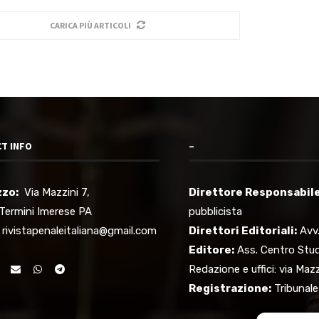
CARICA PIÙ ARTICOLI
T INFO
–
zzo:
Via Mazzini 7,
Direttore Responsabile 
Termini Imerese PA
pubblicista
rivistapenaleitaliana@gmail.com
Direttori Editoriali:
Avv.
Editore:
Ass. Centro Stud
Redazione e uffici: via Ma
Registrazione:
Tribunale