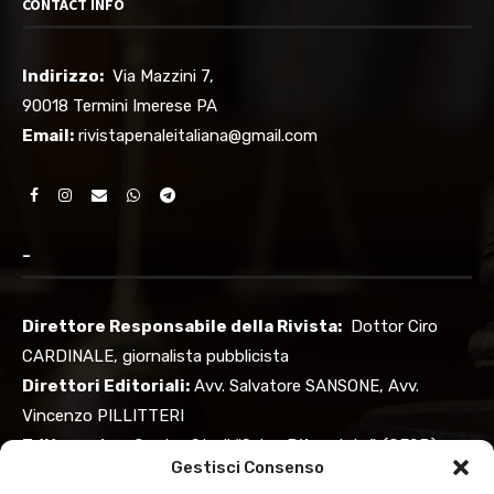
CONTACT INFO
Indirizzo:
Via Mazzini 7,
90018 Termini Imerese PA
Email:
rivistapenaleitaliana@gmail.com
–
Direttore Responsabile della Rivista:
Dottor Ciro
CARDINALE, giornalista pubblicista
Direttori Editoriali:
Avv. Salvatore SANSONE, Avv.
Vincenzo PILLITTERI
Editore:
Ass. Centro Studi “Salvo D’Acquisto”, (CESD)
Gestisci Consenso
Redazione e uffici: via Mazzini, 7 TERMINI IMERESE, 90018