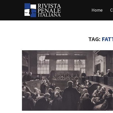
Home
C
TAG:
FAT