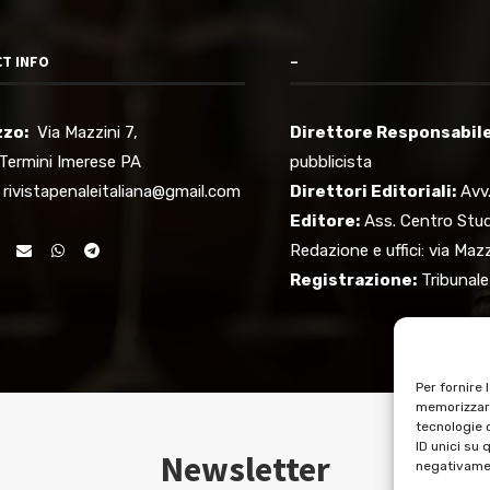
T INFO
–
zzo:
Via Mazzini 7,
Direttore Responsabile 
Termini Imerese PA
pubblicista
rivistapenaleitaliana@gmail.com
Direttori Editoriali:
Avv.
Editore:
Ass. Centro Stud
Redazione e uffici: via Ma
Registrazione:
Tribunale
Per fornire 
memorizzare
tecnologie 
ID unici su 
Newsletter
negativamen