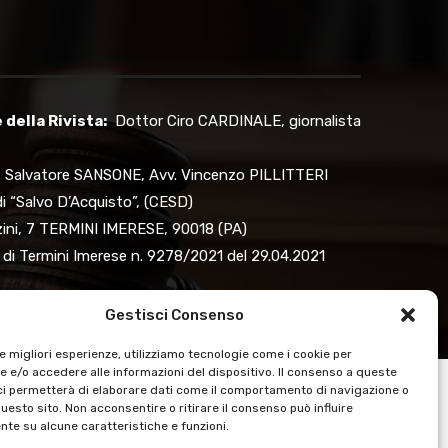
della Rivista:
Dottor Ciro CARDINALE, giornalista
 Salvatore SANSONE, Avv. Vincenzo PILLITTERI
i “Salvo D’Acquisto”, (CESD)
zzini, 7 TERMINI IMERESE, 90018 (PA)
 di Termini Imerese n. 9278/2021 del 29.04.2021
Gestisci Consenso
le migliori esperienze, utilizziamo tecnologie come i cookie per
 e/o accedere alle informazioni del dispositivo. Il consenso a queste
ci permetterà di elaborare dati come il comportamento di navigazione o
questo sito. Non acconsentire o ritirare il consenso può influire
te su alcune caratteristiche e funzioni.