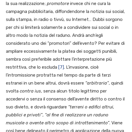
la sua realizzazione;
promotore
invece chi ne cura la
campagna pubblicitaria, diffondendone la notizia sui social,
sulla stampa, in radio o tivvù, su Internet… Dubbi sorgono
per chi si limiterà solamente a condividere sui social o in
altro modo la notizia del raduno. Andrà anch’egli
considerato uno dei “promotori” dell’evento? Per evitare di
ampliare eccessivamente la platea dei soggetti punibili,
sembra così preferibile adottare l’interpretazione più
restrittiva, che lo escluda
[7]
. L’invasione, cioè
l’intromissione protratta nel tempo da parte di terzi
estranei in un bene altrui, dovrà essere
“arbitraria”
, quindi
svolta
contra ius
, senza alcun titolo legittimo per
accedervi o senza il consenso dell’avente diritto o contro il
suo divieto, e dovrà riguardare
“terreni o edifici altrui,
pubblici e privati”
,
“al fine di realizzare un raduno
musicale o avente altro scopo di intrattenimento”
. Viene
così bene delineato il perimetro di applicazione della nuova