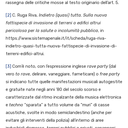
rassegna delle critiche mosse al testo originario dell’art. 5.
[2]
C. Ruga Riva,
Indietro (quasi) tutta. Sulla nuova
fattispecie di invasione di terreni o edifici altrui
pericolosa per la salute o incolumità pubblica
, in
https://www.sistemapenale.it/it/scheda/ruga-riva-
indietro-quasi-tutta-nuova-fattispecie-di-invasione-di-
terreni-edifici-altrui.
[3]
Com’è noto, con l’espressione inglese
rave party
(dal
vero
to rave
, delirare, vaneggiare, farneticare) o
free party
si indicano tutte quelle manifestazioni musicali autogestite
e gratuite nate negli anni ’80 del secolo scorso e
caratterizzate dal ritmo incalzante della musica elettronica
e
techno
“sparata” a tutto volume da “muri” di casse
acustiche, svolte in modo semiclandestino (anche per
evitare gli interventi della polizia) all’interno di aree