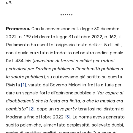
all.
******
Premessa.
Con la conversione nella legge 30 dicembre
2022, n. 199 del decreto legge 31 ottobre 2022, n. 162, il
Parlamento ha riscritto l’originario testo dell’art. 5 d.l. cit.,
con il quale era stato introdotto nel nostro codice penale
l’art. 434-bis (
Invasione di terreni o edifici per raduni
pericolosi per l’ordine pubblico o l’incolumità pubblica o
la salute pubblica
), su cui avevamo già scritto su questa
Rivista
[1]
, varato dal Governo Meloni in fretta e furia per
dare un segnale forte all’opinione pubblica e
“far capire ai
disobbedienti che la festa era finita, o che la musica era
cambiata”
[2]
, dopo un
rave party
tenutosi nei dintorni di
Modena a fine ottobre 2022
[3]
. La norma aveva generato
subito polemiche, alimentato perplessità, sollevato dubbi,