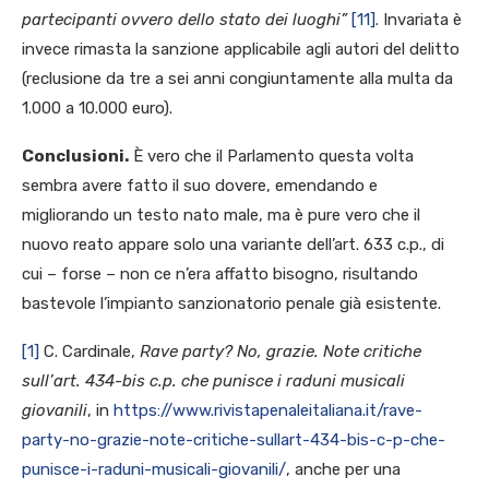
partecipanti ovvero dello stato dei luoghi”
[11]
. Invariata è
invece rimasta la sanzione applicabile agli autori del delitto
(reclusione da tre a sei anni congiuntamente alla multa da
1.000 a 10.000 euro).
Conclusioni.
È vero che il Parlamento questa volta
sembra avere fatto il suo dovere, emendando e
migliorando un testo nato male, ma è pure vero che il
nuovo reato appare solo una variante dell’art. 633 c.p., di
cui – forse – non ce n’era affatto bisogno, risultando
bastevole l’impianto sanzionatorio penale già esistente.
[1]
C. Cardinale,
Rave party? No, grazie. Note critiche
sull’art. 434-bis c.p. che punisce i raduni musicali
giovanili
, in
https://www.rivistapenaleitaliana.it/rave-
party-no-grazie-note-critiche-sullart-434-bis-c-p-che-
punisce-i-raduni-musicali-giovanili/
, anche per una