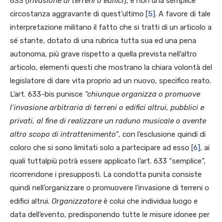
633 (
Invasione di terreni o edifici
), e non una semplice
circostanza aggravante di quest’ultimo
[5]
. A favore di tale
interpretazione militano il fatto che si tratti di un articolo a
sé stante, dotato di una rubrica tutta sua ed una pena
autonoma, più grave rispetto a quella prevista nell’altro
articolo, elementi questi che mostrano la chiara volontà del
legislatore di dare vita proprio ad un nuovo, specifico reato.
L’art. 633-bis punisce
“chiunque organizza o promuove
l’invasione arbitraria di terreni o edifici altrui, pubblici e
privati, al fine di realizzare un raduno musicale o avente
altro scopo di intrattenimento”
, con l’esclusione quindi di
coloro che si sono limitati solo a partecipare ad esso
[6]
, ai
quali tuttalpiù potrà essere applicato l’art. 633 “semplice”,
ricorrendone i presupposti. La condotta punita consiste
quindi nell’organizzare o promuovere l’invasione di terreni o
edifici altrui.
Organizzatore
è colui che individua luogo e
data dell’evento, predisponendo tutte le misure idonee per