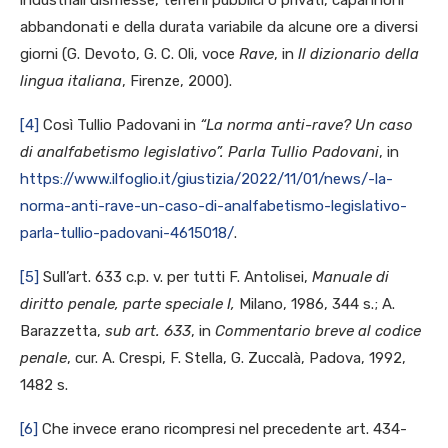
industriali dismesse, terreni pubblici o privati, capannoni
abbandonati e della durata variabile da alcune ore a diversi
giorni (G. Devoto, G. C. Oli, voce
Rave
, in
Il dizionario della
lingua italiana
, Firenze, 2000).
[4]
Così Tullio Padovani in
“La norma anti-rave? Un caso
di analfabetismo legislativo”. Parla Tullio Padovani
, in
https://www.ilfoglio.it/giustizia/2022/11/01/news/-la-
norma-anti-rave-un-caso-di-analfabetismo-legislativo-
parla-tullio-padovani-4615018/
.
[5]
Sull’art. 633 c.p. v. per tutti F. Antolisei,
Manuale di
diritto penale, parte speciale I,
Milano, 1986, 344 s.; A.
Barazzetta,
sub art. 633
, in
Commentario breve al codice
penale
, cur. A. Crespi, F. Stella, G. Zuccalà, Padova, 1992,
1482 s.
[6]
Che invece erano ricompresi nel precedente art. 434-