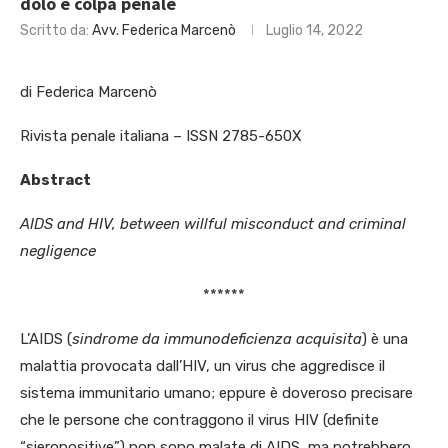
dolo e colpa penale
Scritto da:
Avv. Federica Marcenò
Luglio 14, 2022
di Federica Marcenò
Rivista penale italiana – ISSN 2785-650X
Abstract
AIDS and HIV, between willful misconduct and criminal
negligence
******
L’AIDS (
sindrome da immunodeficienza acquisita
) è una
malattia provocata dall’HIV, un virus che aggredisce il
sistema immunitario umano; eppure è doveroso precisare
che le persone che contraggono il virus HIV (definite
“sieropositive”) non sono malate di AIDS, ma potrebbero