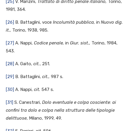
[25]
V. Manzini,
Trattato di diritto penale italiano,
Torino,
1981, 364.
[26]
B. Battaglini, voce
Incolumità pubblica,
in
Nuovo dig.
it.,
Torino, 1938, 985.
[27]
A. Nappi,
Codice penale,
in
Giur. sist.,
Torino, 1984,
543.
[28]
A. Gaito,
cit.
, 251.
[29]
B. Battaglini,
cit.,
987 s.
[30]
A. Nappi,
cit.
547 s.
[31]
S. Canestrari,
Dolo eventuale e colpa cosciente: ai
confini tra dolo e colpa nella struttura delle tipologie
delittuose
, Milano, 1999, 49.