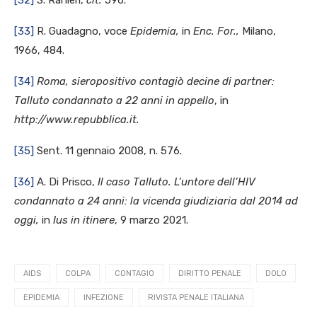
[32]
S. Ranieri,
cit.
596.
[33]
R. Guadagno, voce
Epidemia,
in
Enc. For.,
Milano,
1966, 484.
[34]
Roma, sieropositivo contagiò decine di partner:
Talluto condannato a 22 anni in appello
, in
http://www.repubblica.it.
[35]
Sent. 11 gennaio 2008, n. 576
.
[36]
A. Di Prisco,
Il caso Talluto. L’untore dell’HIV
condannato a 24 anni: la vicenda giudiziaria dal 2014 ad
oggi,
in
Ius in itinere
, 9 marzo 2021.
AIDS
COLPA
CONTAGIO
DIRITTO PENALE
DOLO
EPIDEMIA
INFEZIONE
RIVISTA PENALE ITALIANA