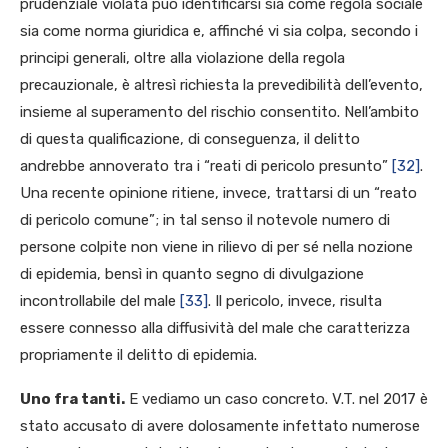
prudenziale violata può identificarsi sia come regola sociale
sia come norma giuridica e, affinché vi sia colpa, secondo i
principi generali, oltre alla violazione della regola
precauzionale, è altresì richiesta la prevedibilità dell’evento,
insieme al superamento del rischio consentito. Nell’ambito
di questa qualificazione, di conseguenza, il delitto
andrebbe annoverato tra i “reati di pericolo presunto”
[32]
.
Una recente opinione ritiene, invece, trattarsi di un “reato
di pericolo comune”; in tal senso il notevole numero di
persone colpite non viene in rilievo di per sé nella nozione
di epidemia, bensì in quanto segno di divulgazione
incontrollabile del male
[33]
. Il pericolo, invece, risulta
essere connesso alla diffusività del male che caratterizza
propriamente il delitto di epidemia.
Uno fra tanti.
E vediamo un caso concreto. V.T. nel 2017 è
stato accusato di avere dolosamente infettato numerose