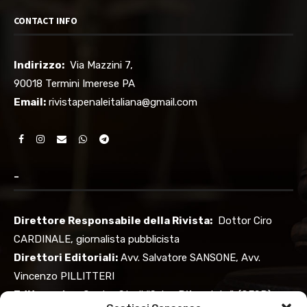
CONTACT INFO
Indirizzo:
Via Mazzini 7,
90018 Termini Imerese PA
Email:
rivistapenaleitaliana@gmail.com
–
Direttore Responsabile della Rivista:
Dottor Ciro
CARDINALE, giornalista pubblicista
Direttori Editoriali:
Avv. Salvatore SANSONE, Avv.
Vincenzo PILLITTERI
Editore:
Ass. Centro Studi “Salvo D’Acquisto”, (CESD)