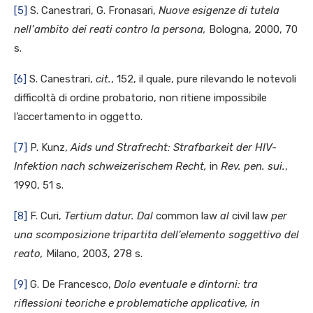
[5]
S. Canestrari, G. Fronasari,
Nuove esigenze di tutela
nell’ambito dei reati contro la persona,
Bologna, 2000, 70
s.
[6]
S. Canestrari,
cit.
, 152, il quale, pure rilevando le notevoli
difficoltà di ordine probatorio, non ritiene impossibile
l’accertamento in oggetto.
[7]
P. Kunz,
Aids und Strafrecht: Strafbarkeit der HIV-
Infektion nach schweizerischem Recht,
in
Rev. pen. sui.
,
1990, 51 s.
[8]
F. Curi,
Tertium datur. Dal
common law
al
civil law
per
una scomposizione tripartita dell’elemento soggettivo del
reato,
Milano, 2003, 278 s.
[9]
G. De Francesco,
Dolo eventuale e dintorni: tra
riflessioni teoriche e problematiche applicative, in