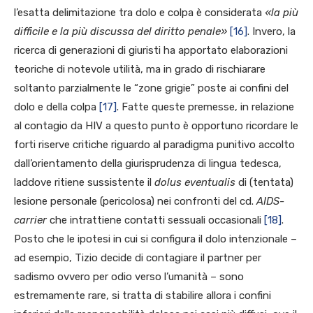
l’esatta delimitazione tra dolo e colpa è considerata
«la più
difficile e la più discussa del diritto penale»
[16]
. Invero, la
ricerca di generazioni di giuristi ha apportato elaborazioni
teoriche di notevole utilità, ma in grado di rischiarare
soltanto parzialmente le “zone grigie” poste ai confini del
dolo e della colpa
[17]
. Fatte queste premesse, in relazione
al contagio da HIV a questo punto è opportuno ricordare le
forti riserve critiche riguardo al paradigma punitivo accolto
dall’orientamento della giurisprudenza di lingua tedesca,
laddove ritiene sussistente il
dolus eventualis
di (tentata)
lesione personale (pericolosa) nei confronti del cd.
AIDS-
carrier
che intrattiene contatti sessuali occasionali
[18]
.
Posto che le ipotesi in cui si configura il dolo intenzionale –
ad esempio, Tizio decide di contagiare il partner per
sadismo ovvero per odio verso l’umanità – sono
estremamente rare, si tratta di stabilire allora i confini