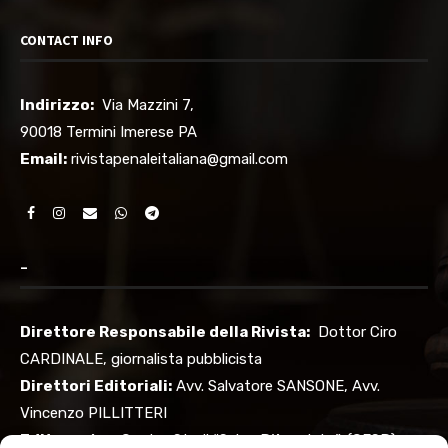
CONTACT INFO
Indirizzo:
Via Mazzini 7,
90018 Termini Imerese PA
Email:
rivistapenaleitaliana@gmail.com
–
Direttore Responsabile della Rivista:
Dottor Ciro
CARDINALE, giornalista pubblicista
Direttori Editoriali:
Avv. Salvatore SANSONE, Avv.
Vincenzo PILLITTERI
Editore:
Ass. Centro Studi “Salvo D’Acquisto”, (CESD)